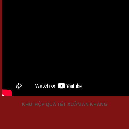
KHUI HỘP QUÀ TẾT XUÂN AN KHANG