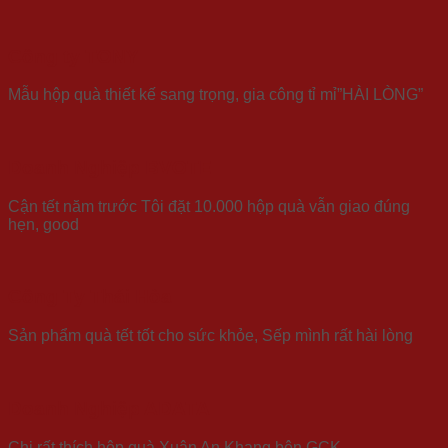
Công ty TONY
Mẫu hộp quà thiết kế sang trọng, gia công tỉ mỉ”HÀI LÒNG”
Doanh Nghiệp BVOTE
Cận tết năm trước Tôi đặt 10.000 hộp quà vẫn giao đúng
hẹn, good
Công Ty Thái Hòa
Sản phẩm quà tết tốt cho sức khỏe, Sếp mình rất hài lòng
Doanh Nghiệp ADATA
Chị rất thích hộp quà Xuân An Khang bên GCK