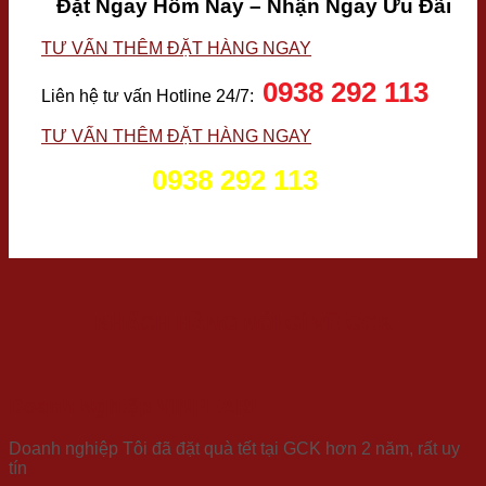
Đặt Ngay Hôm Nay – Nhận Ngay Ưu Đãi
TƯ VẤN THÊM
ĐẶT HÀNG NGAY
0938 292 113
Liên hệ tư vấn Hotline 24/7:
TƯ VẤN THÊM
ĐẶT HÀNG NGAY
0938 292 113
Hotline 24/7:
KHÁCH HÀNG NÓI GÌ VỀ GCK
Doanh Nghiệp VINPEARL
Doanh nghiệp Tôi đã đặt quà tết tại GCK hơn 2 năm, rất uy
tín