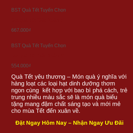
BST Quà Tết Tuyển Chọn
Set quà Tết “Sắc Xuân 5”
667.000
₫
BST Quà Tết Tuyển Chọn
Set quà Tết “Sắc Xuân 4”
554.000
₫
Quà Tết yêu thương – Món quà ý nghĩa với
hàng loạt các loại hạt dinh dưỡng thơm
ngon cùng kết hợp với bao bì phá cách, trẻ
trung nhiều màu sắc sẽ là món quà biếu
tặng mang đậm chất sáng tạo và mới mẻ
cho mùa Tết đến xuân về.
Đặt Ngay Hôm Nay – Nhận Ngay Ưu Đãi