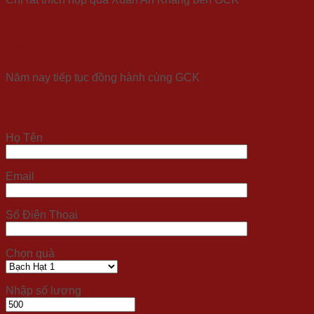
Công Ty SailFish
Năm nay tiếp tục đồng hành cùng GCK
ĐẶT HÀNG XỬ LÝ NHANH 24/7
Họ Tên
Email
Số Điện Thoại
Chọn quà
Nhập số lượng