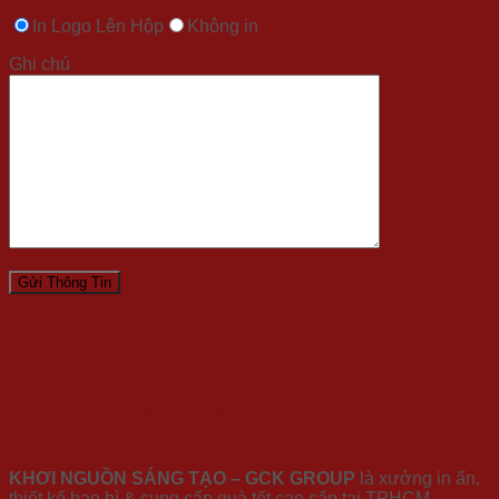
In Logo Lên Hộp
Không in
Ghi chú
Lý do các Doanh nghiệp nên đặt quà tết tại
GCK GROUP
KHƠI NGUỒN SÁNG TẠO – GCK GROUP
là xưởng in ấn,
thiết kế bao bì & cung cấp quà tết cao cấp tại TPHCM.