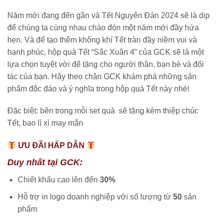
Năm mới đang đến gần và Tết Nguyên Đán 2024 sẽ là dịp
để chúng ta cùng nhau chào đón một năm mới đầy hứa
hẹn. Và để tạo thêm không khí Tết tràn đầy niềm vui và
hạnh phúc, hộp quà Tết “Sắc Xuân 4” của GCK sẽ là một
lựa chọn tuyệt vời để tặng cho người thân, bạn bè và đối
tác của bạn. Hãy theo chân GCK khám phá những sản
phẩm độc đáo và ý nghĩa trong hộp quà Tết này nhé!
Đặc biệt: bên trong mỗi set quà sẽ tặng kèm thiệp chúc
Tết, bao lì xì may mắn
ƯU ĐÃI HẤP DẪN
Duy nhất tại GCK:
Chiết khấu cao lên đến
30%
Hỗ trợ in logo doanh nghiệp với số lượng từ
50
sản
phẩm