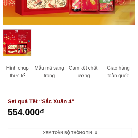
Hình chụp
Mẫu mã sang
Cam kết chất
Giao hàng
thực tế
trọng
lượng
toàn quốc
Set quà Tết “Sắc Xuân 4”
554.000
₫
XEM TOÀN BỘ THÔNG TIN