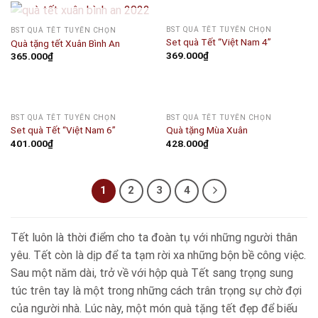
OUT OF STOCK
BST QUÀ TẾT TUYỂN CHỌN
BST QUÀ TẾT TUYỂN CHỌN
Set quà Tết “Việt Nam 4”
Quà tặng tết Xuân Bình An
369.000
₫
365.000
₫
OUT OF STOCK
BST QUÀ TẾT TUYỂN CHỌN
BST QUÀ TẾT TUYỂN CHỌN
Set quà Tết “Việt Nam 6”
Quà tặng Mùa Xuân
401.000
₫
428.000
₫
1
2
3
4
Tết luôn là thời điểm cho ta đoàn tụ với những người thân
yêu. Tết còn là dịp để ta tạm rời xa những bộn bề công việc.
Sau một năm dài, trở về với hộp quà Tết sang trọng sung
túc trên tay là một trong những cách trân trọng sự chờ đợi
của người nhà. Lúc này, một món quà tặng tết đẹp để biếu