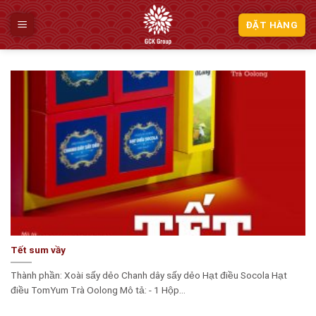
Skip
to
ĐẶT HÀNG
content
Tết sum vầy
Thành phần: Xoài sấy dẻo Chanh dây sấy dẻo Hạt điều Socola Hạt
điều TomYum Trà Oolong Mô tả: - 1 Hộp...