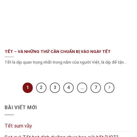
TẾT – VÀ NHỮNG THỨ CẦN CHUẨN BỊ VÀO NGÀY TẾT
Tết là dịp quan trọng nhất trong năm của người Việt, là dịp để tận...
1
2
3
4
…
7
BÀI VIẾT MỚI
Tết sum vầy