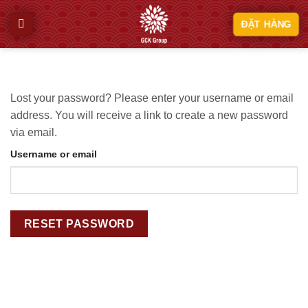
Skip
ĐẶT HÀNG
to
content
Lost your password? Please enter your username or email
address. You will receive a link to create a new password
via email.
Username or email
RESET PASSWORD