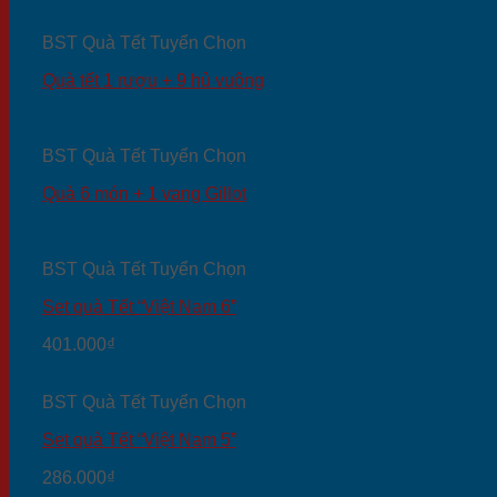
BST Quà Tết Tuyển Chọn
Quà tết 1 rượu + 9 hủ vuông
BST Quà Tết Tuyển Chọn
Quà 6 món + 1 vang Gillot
BST Quà Tết Tuyển Chọn
Set quà Tết “Việt Nam 6”
401.000
₫
BST Quà Tết Tuyển Chọn
Set quà Tết “Việt Nam 5”
286.000
₫