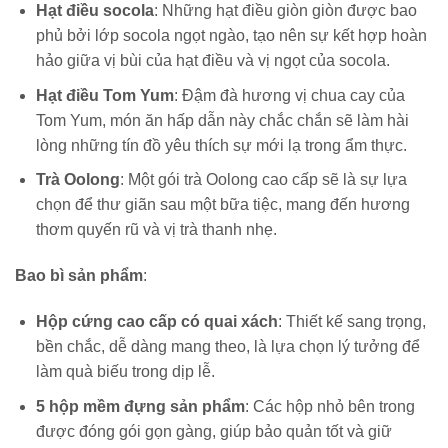
Hạt điều socola
: Những hạt điều giòn giòn được bao
phủ bởi lớp socola ngọt ngào, tạo nên sự kết hợp hoàn
hảo giữa vị bùi của hạt điều và vị ngọt của socola.
Hạt điều Tom Yum
: Đậm đà hương vị chua cay của
Tom Yum, món ăn hấp dẫn này chắc chắn sẽ làm hài
lòng những tín đồ yêu thích sự mới lạ trong ẩm thực.
Trà Oolong
: Một gói trà Oolong cao cấp sẽ là sự lựa
chọn để thư giãn sau một bữa tiệc, mang đến hương
thơm quyến rũ và vị trà thanh nhẹ.
Bao bì sản phẩm
:
Hộp cứng cao cấp có quai xách
: Thiết kế sang trọng,
bền chắc, dễ dàng mang theo, là lựa chọn lý tưởng để
làm quà biếu trong dịp lễ.
5 hộp mềm đựng sản phẩm
: Các hộp nhỏ bên trong
được đóng gói gọn gàng, giúp bảo quản tốt và giữ