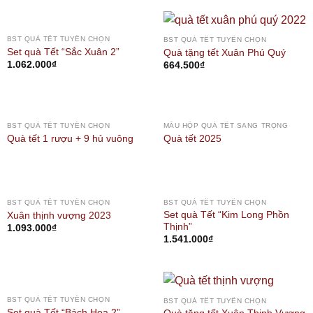
BST QUÀ TẾT TUYỂN CHỌN
BST QUÀ TẾT TUYỂN CHỌN
Set quà Tết “Sắc Xuân 2”
Quà tặng tết Xuân Phú Quý
1.062.000
₫
664.500
₫
BST QUÀ TẾT TUYỂN CHỌN
MẪU HỘP QUÀ TẾT SANG TRỌNG
Quà tết 1 rượu + 9 hủ vuông
Quà tết 2025
OUT OF STOCK
BST QUÀ TẾT TUYỂN CHỌN
BST QUÀ TẾT TUYỂN CHỌN
Set quà Tết “Kim Long Phồn
Xuân thịnh vượng 2023
Thịnh”
1.093.000
₫
1.541.000
₫
BST QUÀ TẾT TUYỂN CHỌN
BST QUÀ TẾT TUYỂN CHỌN
Set quà Tết “Bách Hoa 2”