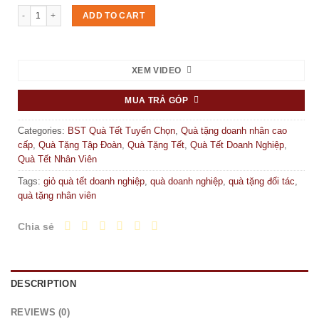
Quà Tết Sum Vầy quantity
ADD TO CART
XEM VIDEO
MUA TRẢ GÓP
Categories:
BST Quà Tết Tuyển Chọn
,
Quà tặng doanh nhân cao
cấp
,
Quà Tặng Tập Đoàn
,
Quà Tặng Tết
,
Quà Tết Doanh Nghiệp
,
Quà Tết Nhân Viên
Tags:
giỏ quà tết doanh nghiệp
,
quà doanh nghiệp
,
quà tặng đối tác
,
quà tặng nhân viên
Chia sẻ
DESCRIPTION
REVIEWS (0)