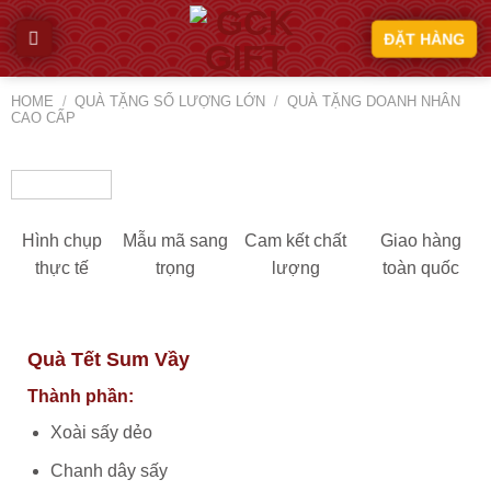
Skip
ĐẶT HÀNG
to
content
HOME
/
QUÀ TẶNG SỐ LƯỢNG LỚN
/
QUÀ TẶNG DOANH NHÂN
CAO CẤP
Hình chụp
Mẫu mã sang
Cam kết chất
Giao hàng
thực tế
trọng
lượng
toàn quốc
Quà Tết Sum Vầy
Thành phần:
Xoài sấy dẻo
Chanh dây sấy