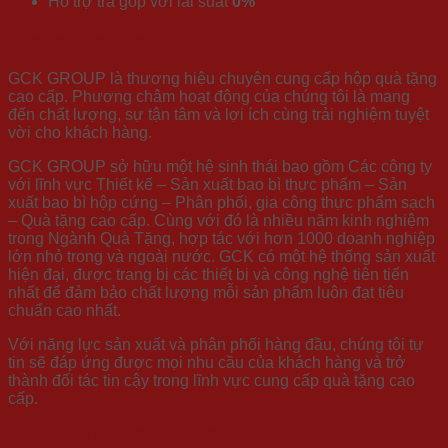
Hỗ trợ trả góp với lãi suất
0%
Vì sao nên chọn GCK?
GCK GROUP là thương hiệu chuyên cung cấp hộp quà tặng
cao cấp. Phương châm hoạt động của chúng tôi là mang
đến chất lượng, sự tận tâm và lợi ích cùng trải nghiệm tuyệt
vời cho khách hàng.
GCK GROUP sở hữu một hệ sinh thái bao gồm Các công ty
với lĩnh vực Thiết kế – Sản xuất bao bì thực phẩm – Sản
xuất bao bì hộp cứng – Phân phối, gia công thực phẩm sạch
– Quà tặng cao cấp. Cùng với đó là nhiều năm kinh nghiệm
trong Ngành Quà Tặng, hợp tác với hơn 1000 doanh nghiệp
lớn nhỏ trong và ngoài nước. GCK có một hệ thống sản xuất
hiện đại, được trang bị các thiết bị và công nghệ tiên tiến
nhất để đảm bảo chất lượng mỗi sản phẩm luôn đạt tiêu
chuẩn cao nhất.
Với năng lực sản xuất và phân phối hàng đầu, chúng tôi tự
tin sẽ đáp ứng được mọi nhu cầu của khách hàng và trở
thành đối tác tin cậy trong lĩnh vực cung cấp quà tặng cao
cấp.
TRAO VỊ TẾT – KẾT TÂM GIAO – ĐẶT