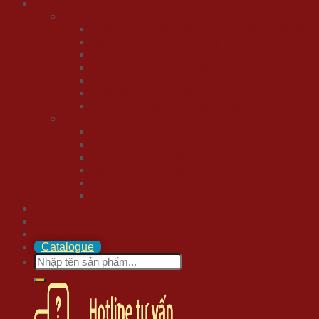
Quà Tặng
Bộ Sưu Tập Quà Tết Tuyển Chọn 2024
Quà Tết Doanh Nghiệp/ Khu Công Nghiệp
Quà Tết Nhân Viên/ Công Nhân
Quà Tết Tặng Đối Tác/ Khách Hàng
Quà Tết Giáo Viên/ Công Chức
Quà Tết Sức Khỏe
Quà Tết Ngoại Nhập
Mẫu Hộp Quà Tết Sang Trọng
Quà tặng số lượng lớn
Quà Tặng Cổ Đông
Quà Tặng Đại Hội
Quà tặng doanh nhân cao cấp
Quà Tặng Marketing
Quà Tặng Sự Kiện
Quà Tặng Tập Đoàn
Quà tặng tuyển chọn 20/10
Mua trả góp
Liên hệ
Catalogue
Search
for: