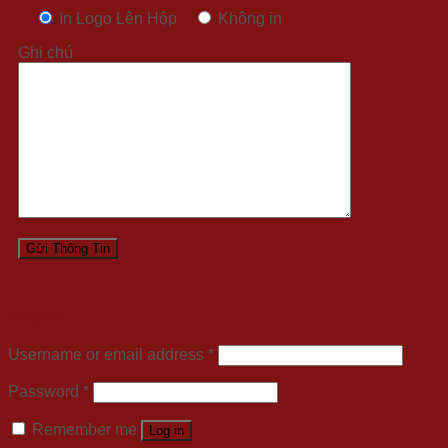
In Logo Lên Hộp
Không in
Ghi chú
Login
Username or email address
*
Password
*
Remember me
Log in