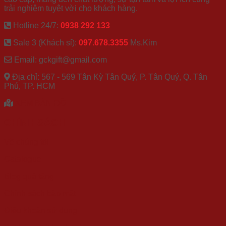
trải nghiệm tuyệt vời cho khách hàng.
Hotline 24/7:
0938 292 133
Sale 3 (Khách sỉ):
097.678.3355
Ms.Kim
Email: gckgift@gmail.com
Địa chỉ: 567 - 569 Tân Kỳ Tân Quý, P. Tân Quý, Q. Tân
Phú, TP. HCM
XEM BẢN ĐỒ
CHÍNH SÁCH
Về chúng tôi
Catalogue
Blog quà tặng
Chính sách bảo mật
Điều khoản sử dụng