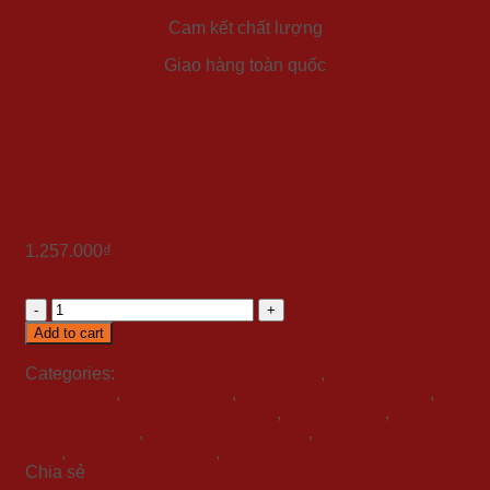
Cam kết chất lượng
Giao hàng toàn quốc
Set quà Tết “Vinh Hoa
Phú Quý 2”
1.257.000
₫
Xem toàn bộ thông tin
Set
quà
Add to cart
Tết
Xem video
Mua trả góp
"Vinh
Categories:
BST Quà Tết Tuyển Chọn
,
Mẫu Hộp Quà Tết
Hoa
Sang Trọng
,
Quà Tặng Tết
,
Quà Tặng Tết Giáo Viên
,
Phú
Quà Tặng Tết Khu Công Nghiệp
,
Quà tết 2024
,
Quà Tết
Quý
Doanh Nghiệp
,
Quà Tết Ngoại Nhập
,
Quà Tết Nhân
2"
Viên
,
Quà Tết Sức Khỏe
,
Quà Tết Tặng Đối Tác
quantity
Chia sẻ