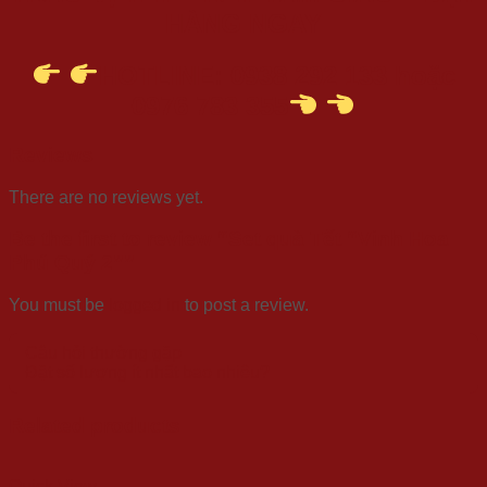
HÀNG NGAY
HOTLINE: 0938 292 133 hoặc
0976 783 355
Reviews
There are no reviews yet.
Be the first to review “Set quà Tết “Vinh Hoa
Phú Quý 2””
You must be
logged in
to post a review.
Câu hỏi thường gặp
Đặt số lượng ít nhất bao nhiêu?
Related products
Quick View