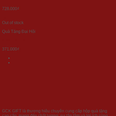
728.000
₫
Quick View
Out of stock
Quà Tặng Đại Hội
Xuân Bình An 2023
371.000
₫
THÔNG TIN LIÊN HỆ
CÔNG TY TRÁCH NHIỆM HỮU HẠN QUỐC TẾ
GCK GROUP
GCK GIFT là thương hiệu chuyên cung cấp hộp quà tặng
cao cấp, mang đến chất lượng, sự tận tâm và lợi ích cùng