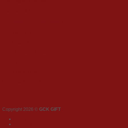
Đặt hàng & Thanh toán
Giao hàng & Đổi trả
DANH MỤC SẢN PHẨM
Quà Tặng Tết
Hộp Quà Tết
Quà Tết Doanh Nghiệp
Quà tết nhân viên
Quà tết tuyển chọn
Quà tặng số lượng lớn
Quà Tặng Tết Trung Thu
Copyright 2026 ©
GCK GIFT
Trang Chủ
Giới Thiệu