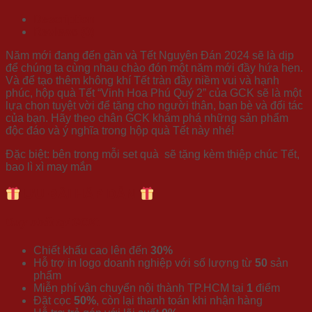
Description
Reviews (0)
Năm mới đang đến gần và Tết Nguyên Đán 2024 sẽ là dịp
để chúng ta cùng nhau chào đón một năm mới đầy hứa hẹn.
Và để tạo thêm không khí Tết tràn đầy niềm vui và hạnh
phúc, hộp quà Tết “Vinh Hoa Phú Quý 2” của GCK sẽ là một
lựa chọn tuyệt vời để tặng cho người thân, bạn bè và đối tác
của bạn. Hãy theo chân GCK khám phá những sản phẩm
độc đáo và ý nghĩa trong hộp quà Tết này nhé!
Đặc biệt: bên trong mỗi set quà sẽ tặng kèm thiệp chúc Tết,
bao lì xì may mắn
ƯU ĐÃI HẤP DẪN
Duy nhất tại GCK:
Chiết khấu cao lên đến
30%
Hỗ trợ in logo doanh nghiệp với số lượng từ
50
sản
phẩm
Miễn phí vận chuyển nội thành TP.HCM tại
1
điểm
Đặt cọc
50%
, còn lại thanh toán khi nhận hàng