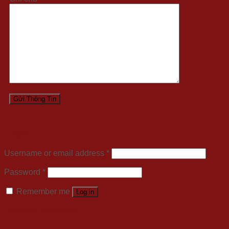
Login
Username or email address
*
Password
*
Remember me
Log in
Lost your password?