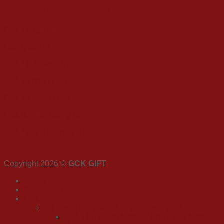
DANH MỤC SẢN PHẨM
Quà Tặng Tết
Hộp Quà Tết
Quà Tết Doanh Nghiệp
Quà tết nhân viên
Quà tết tuyển chọn
Quà tặng số lượng lớn
Quà Tặng Tết Trung Thu
Copyright 2026 ©
GCK GIFT
Trang Chủ
Giới Thiệu
Quà Tặng
Bộ Sưu Tập Quà Tết Tuyển Chọn 2024
Quà Tết Doanh Nghiệp/ Khu Công Nghiệp