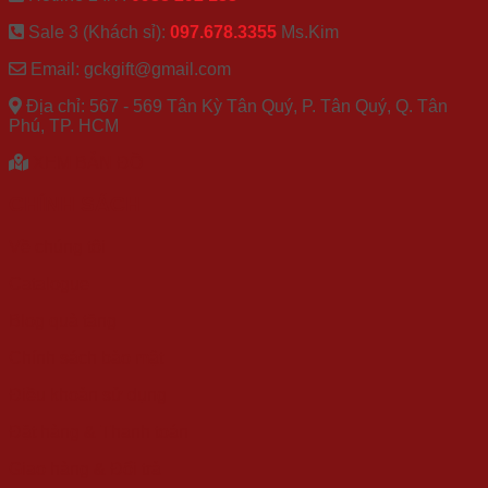
Sale 3 (Khách sỉ):
097.678.3355
Ms.Kim
Email: gckgift@gmail.com
Địa chỉ: 567 - 569 Tân Kỳ Tân Quý, P. Tân Quý, Q. Tân
Phú, TP. HCM
XEM BẢN ĐỒ
CHÍNH SÁCH
Về chúng tôi
Catalogue
Blog quà tặng
Chính sách bảo mật
Điều khoản sử dụng
Đặt hàng & Thanh toán
Giao hàng & Đổi trả