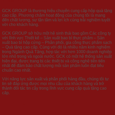
Vì sao nên chọn GCK?
GCK GROUP là thương hiệu chuyên cung cấp hộp quà tặng
cao cấp. Phương châm hoạt động của chúng tôi là mang
đến chất lượng, sự tận tâm và lợi ích cùng trải nghiệm tuyệt
vời cho khách hàng.
GCK GROUP sở hữu một hệ sinh thái bao gồm Các công ty
với lĩnh vực Thiết kế – Sản xuất bao bì thực phẩm – Sản
xuất bao bì hộp cứng – Phân phối, gia công thực phẩm sạch
– Quà tặng cao cấp. Cùng với đó là nhiều năm kinh nghiệm
trong Ngành Quà Tặng, hợp tác với hơn 1000 doanh nghiệp
lớn nhỏ trong và ngoài nước. GCK có một hệ thống sản xuất
hiện đại, được trang bị các thiết bị và công nghệ tiên tiến
nhất để đảm bảo chất lượng mỗi sản phẩm luôn đạt tiêu
chuẩn cao nhất.
Với năng lực sản xuất và phân phối hàng đầu, chúng tôi tự
tin sẽ đáp ứng được mọi nhu cầu của khách hàng và trở
thành đối tác tin cậy trong lĩnh vực cung cấp quà tặng cao
cấp.
TRAO VỊ TẾT – KẾT TÂM GIAO – ĐẶT
HÀNG NGAY