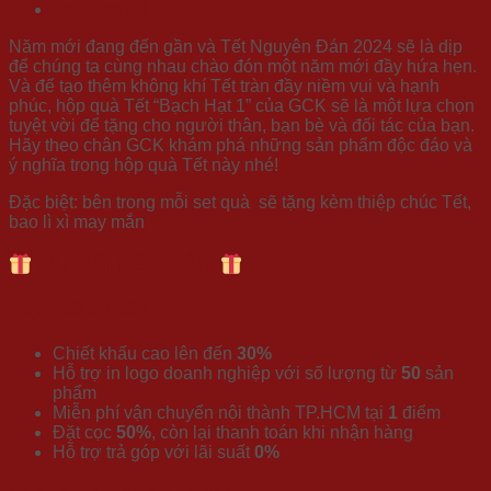
Reviews (0)
Năm mới đang đến gần và Tết Nguyên Đán 2024 sẽ là dịp
để chúng ta cùng nhau chào đón một năm mới đầy hứa hẹn.
Và để tạo thêm không khí Tết tràn đầy niềm vui và hạnh
phúc, hộp quà Tết “Bạch Hạt 1” của GCK sẽ là một lựa chọn
tuyệt vời để tặng cho người thân, bạn bè và đối tác của bạn.
Hãy theo chân GCK khám phá những sản phẩm độc đáo và
ý nghĩa trong hộp quà Tết này nhé!
Đặc biệt: bên trong mỗi set quà sẽ tặng kèm thiệp chúc Tết,
bao lì xì may mắn
ƯU ĐÃI HẤP DẪN
Duy nhất tại GCK:
Chiết khấu cao lên đến
30%
Hỗ trợ in logo doanh nghiệp với số lượng từ
50
sản
phẩm
Miễn phí vận chuyển nội thành TP.HCM tại
1
điểm
Đặt cọc
50%
, còn lại thanh toán khi nhận hàng
Hỗ trợ trả góp với lãi suất
0%