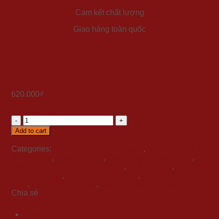
Cam kết chất lượng
Giao hàng toàn quốc
Set quà Tết ” Bạch Hạt 1″
620.000
₫
Xem toàn bộ thông tin
Set
quà
Add to cart
Tết
Xem video
Mua trả góp
"
Categories:
BST Quà Tết Tuyển Chọn
,
Mẫu Hộp Quà Tết
Bạch
Sang Trọng
,
Quà Tặng Tết
,
Quà Tặng Tết Giáo Viên
,
Hạt
Quà Tặng Tết Khu Công Nghiệp
,
Quà tết 2024
,
Quà Tết
1"
Doanh Nghiệp
,
Quà Tết Ngoại Nhập
,
Quà Tết Nhân
quantity
Viên
,
Quà Tết Sức Khỏe
,
Quà Tết Tặng Đối Tác
Chia sẻ
Description