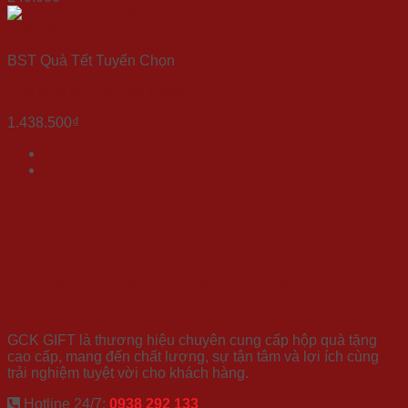
Quick View
BST Quà Tết Tuyển Chọn
Quà tặng tết Xuân An Khang
1.438.500
₫
THÔNG TIN LIÊN HỆ
CÔNG TY TRÁCH NHIỆM HỮU HẠN QUỐC TẾ
GCK GROUP
GCK GIFT là thương hiệu chuyên cung cấp hộp quà tặng
cao cấp, mang đến chất lượng, sự tận tâm và lợi ích cùng
trải nghiệm tuyệt vời cho khách hàng.
Hotline 24/7:
0938 292 133