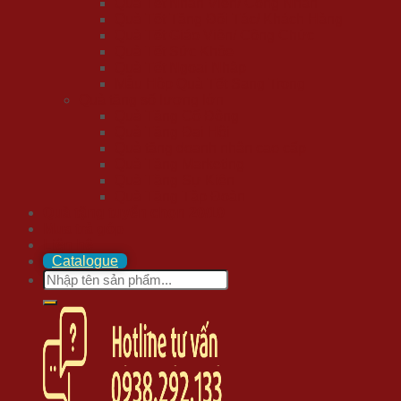
Quà Tết Nhân Viên/ Công Nhân
Quà Tết Tặng Đối Tác/ Khách Hàng
Quà Tết Giáo Viên/ Công Chức
Quà Tết Sức Khỏe
Quà Tết Ngoại Nhập
Mẫu Hộp Quà Tết Sang Trọng
Quà tặng số lượng lớn
Quà Tặng Cổ Đông
Quà Tặng Đại Hội
Quà tặng doanh nhân cao cấp
Quà Tặng Marketing
Quà Tặng Sự Kiện
Quà Tặng Tập Đoàn
Quà tặng tuyển chọn 20/10
Mua trả góp
Liên hệ
Catalogue
Search
for: