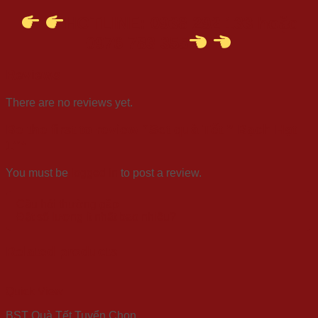
HOTLINE: 0938 292 133 hoặc
0976 783 355
Reviews
There are no reviews yet.
Be the first to review “Set quà Tết ” Bạch Hạt
1″”
You must be
logged in
to post a review.
Câu hỏi thường gặp
Đặt số lượng ít nhất bao nhiêu?
Related products
Quick View
BST Quà Tết Tuyển Chọn