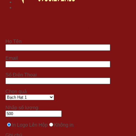
Đặt hàng xử lý nhanh 24/7
Họ Tên
Email
Số Điện Thoại
Chọn quà
Nhập số lượng
In Logo Lên Hộp
Không in
Ghi chú