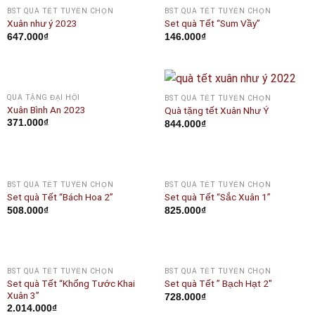
OUT OF STOCK
BST QUÀ TẾT TUYỂN CHỌN
BST QUÀ TẾT TUYỂN CHỌN
Xuân như ý 2023
Set quà Tết “Sum Vầy”
647.000
₫
146.000
₫
OUT OF STOCK
QUÀ TẶNG ĐẠI HỘI
BST QUÀ TẾT TUYỂN CHỌN
Xuân Bình An 2023
Quà tặng tết Xuân Như Ý
371.000
₫
844.000
₫
BST QUÀ TẾT TUYỂN CHỌN
BST QUÀ TẾT TUYỂN CHỌN
Set quà Tết “Bách Hoa 2”
Set quà Tết “Sắc Xuân 1”
508.000
₫
825.000
₫
BST QUÀ TẾT TUYỂN CHỌN
BST QUÀ TẾT TUYỂN CHỌN
Set quà Tết “Khổng Tước Khai
Set quà Tết ” Bạch Hạt 2″
Xuân 3”
728.000
₫
2.014.000
₫