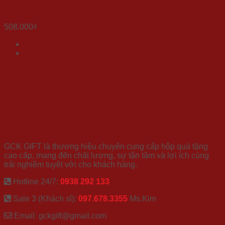
Set quà Tết “Bách Hoa 2”
508.000
₫
THÔNG TIN LIÊN HỆ
CÔNG TY TRÁCH NHIỆM HỮU HẠN QUỐC TẾ
GCK GROUP
GCK GIFT là thương hiệu chuyên cung cấp hộp quà tặng
cao cấp, mang đến chất lượng, sự tận tâm và lợi ích cùng
trải nghiệm tuyệt vời cho khách hàng.
Hotline 24/7:
0938 292 133
Sale 3 (Khách sỉ):
097.678.3355
Ms.Kim
Email: gckgift@gmail.com