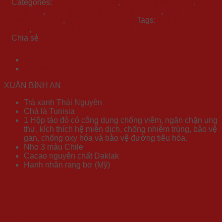
Categories:
Quà Tặng Đại Hội
,
Quà Tặng Marketing
,
Quà
Tặng Tết
,
Quà Tặng Tết Khu Công Nghiệp
,
Quà Tết
Doanh Nghiệp
,
Quà Tết Nhân Viên
Tags:
quà tết Bình An
2023
,
quà tết tặng nhân viên 2023
Chia sẻ
Description
Reviews (0)
XUÂN BÌNH AN
Trà xanh Thái Nguyên
Chà là Tunisia
1 Hộp táo đỏ có công dụng chống viêm, ngăn chặn ung
thư, kích thích hệ miễn dịch, chống nhiễm trùng, bảo vệ
gan, chống oxy hóa và bảo vệ đường tiêu hóa.
Nho 3 màu Chile
Cacao nguyên chất Daklak
Hạnh nhân rang bơ (Mỹ)
Reviews