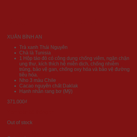
Xuân Bình An 2023
XUÂN BÌNH AN
Trà xanh Thái Nguyên
Chà là Tunisia
1 Hộp táo đỏ có công dụng chống viêm, ngăn chặn
ung thư, kích thích hệ miễn dịch, chống nhiễm
trùng, bảo vệ gan, chống oxy hóa và bảo vệ đường
tiêu hóa.
Nho 3 màu Chile
Cacao nguyên chất Daklak
Hạnh nhân rang bơ (Mỹ)
371.000
₫
Xem toàn bộ thông tin
Out of stock
Xem video
Mua trả góp