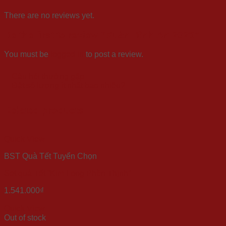
There are no reviews yet.
Be the first to review “Xuân Bình An 2023”
You must be
logged in
to post a review.
Câu hỏi thường gặp
Đặt số lượng ít nhất bao nhiêu?
Related products
Quick View
BST Quà Tết Tuyển Chọn
Set quà Tết “Kim Long Phồn Thịnh”
1.541.000
₫
Quick View
Out of stock