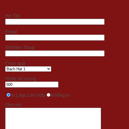
Đặt hàng xử lý nhanh 24/7
Họ Tên
Email
Số Điện Thoại
Chọn quà
Nhập số lượng
In Logo Lên Hộp
Không in
Ghi chú