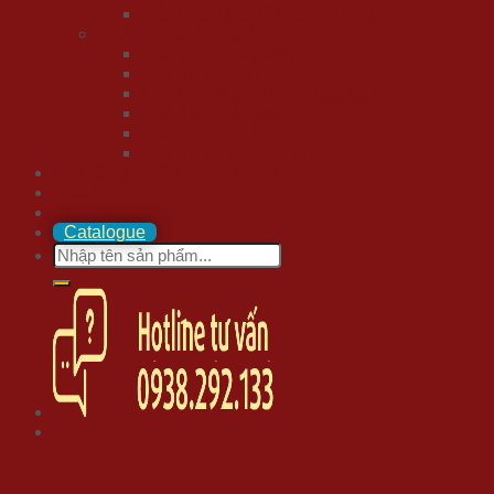
Mẫu Hộp Quà Tết Sang Trọng
Quà tặng số lượng lớn
Quà Tặng Cổ Đông
Quà Tặng Đại Hội
Quà tặng doanh nhân cao cấp
Quà Tặng Marketing
Quà Tặng Sự Kiện
Quà Tặng Tập Đoàn
Quà tặng tuyển chọn 20/10
Mua trả góp
Liên hệ
Catalogue
Search
for: