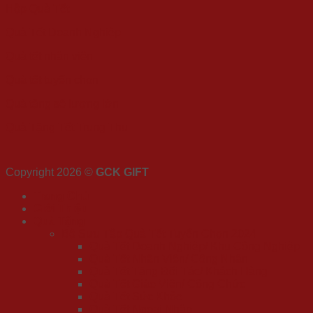
Hộp Quà Tết
Quà Tết Doanh Nghiệp
Quà tết nhân viên
Quà tết tuyển chọn
Quà tặng số lượng lớn
Quà Tặng Tết Trung Thu
Copyright 2026 ©
GCK GIFT
Trang Chủ
Giới Thiệu
Quà Tặng
Bộ Sưu Tập Quà Tết Tuyển Chọn 2024
Quà Tết Doanh Nghiệp/ Khu Công Nghiệp
Quà Tết Nhân Viên/ Công Nhân
Quà Tết Tặng Đối Tác/ Khách Hàng
Quà Tết Giáo Viên/ Công Chức
Quà Tết Sức Khỏe
Quà Tết Ngoại Nhập