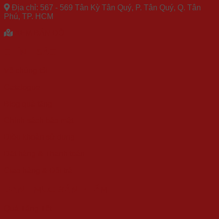
Địa chỉ: 567 - 569 Tân Kỳ Tân Quý, P. Tân Quý, Q. Tân
Phú, TP. HCM
XEM BẢN ĐỒ
CHÍNH SÁCH
Về chúng tôi
Catalogue
Blog quà tặng
Chính sách bảo mật
Điều khoản sử dụng
Đặt hàng & Thanh toán
Giao hàng & Đổi trả
DANH MỤC SẢN PHẨM
Quà Tặng Tết