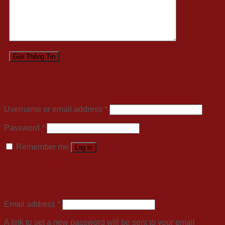
Login
Username or email address
*
Password
*
Remember me
Log in
Lost your password?
Register
Email address
*
A link to set a new password will be sent to your email