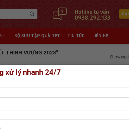
ĐẶ
G
BỘ SƯU TẬP QUÀ TẾT
TIN TỨC
LIÊN HỆ
T THỊNH VƯỢNG 2023”
Showing t
g xử lý nhanh 24/7
i