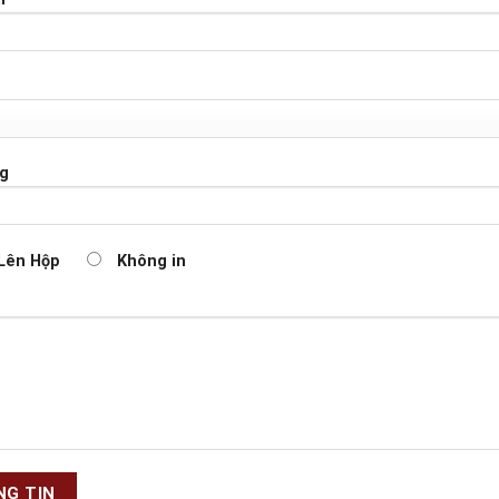
ng
CHÍNH SÁCH
 Lên Hộp
Không in
Về chúng tôi
UỐC TẾ GCK GROUP
uà tặng cao cấp, mang đến
Catalogue
ệm tuyệt vời cho khách hàng.
Blog quà tặng
Chính sách bảo mật