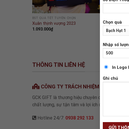
BST QUÀ TẾT TUYỂN CHỌN
Chọn quà
Xuân thịnh vượng 2023
1.093.000
₫
Nhập số lượ
THÔNG TIN LIÊN HỆ
In Logo
Ghi chú
CÔNG TY TRÁCH NHIỆM HỮU HẠN Q
GCK GIFT là thương hiệu chuyên cung cấp hộp q
chất lượng, sự tận tâm và lợi ích cùng trải nghi
Hotline 24/7:
0938 292 133