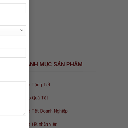
DANH MỤC SẢN PHẨM
Quà Tặng Tết
Hộp Quà Tết
Quà Tết Doanh Nghiệp
Quà tết nhân viên