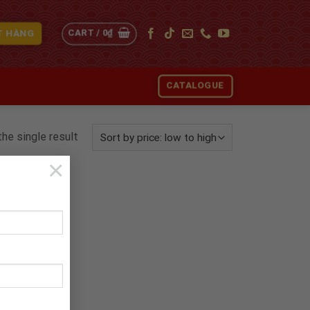
CART /
0
₫
T HÀNG
CATALOGUE
he single result
×